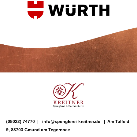
(08022) 74770
|
info@spenglerei-kreitner.de
|
Am Talfeld
9, 83703 Gmund am Tegernsee